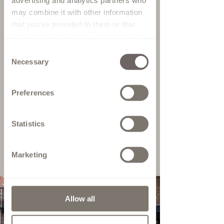
advertising and analytics partners who
ontzettend belangrijk dat jij je
may combine it with other information
thuisvoelt in onze winkel en
that you’ve provided to them or that
daarom is gastvrijheid bij ons een
they’ve collected from your use of their
nummer één prioriteit. Je wordt
services.
Consent
onthaald door onze stylisten met
Necessary
Selection
een kopje koffie of thee en/of iets
fris en met lekkernijen. Daarna
Preferences
nemen we geduldig de tijd om jouw
droomjurk te vinden!
Statistics
Lees meer over onze werkwijze >
Marketing
Allow all