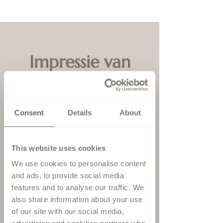
Impressie van
onze winkel
Consent
Details
About
Onze winkel in Hardenberg
beschikt over drie hele ruime
paskamers en is ongeveer 40
This website uses cookies
minuten rijden vanaf Denekamp.
We use cookies to personalise content
Er kan gemakkelijk geparkeerd
and ads, to provide social media
worden achter onze winkel of in de
features and to analyse our traffic. We
also share information about your use
op 2 minuten gelegen
of our site with our social media,
parkeergarage. Voor ons is het