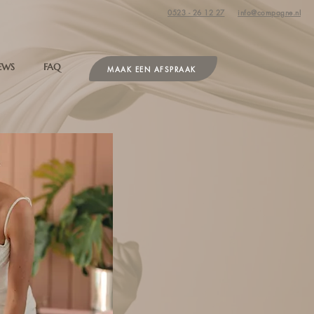
0523 - 26 12 27
info@compagne.nl
EWS
FAQ
MAAK EEN AFSPRAAK