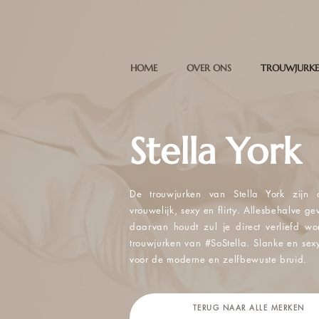
HOME
OVER ONS
TROUWJURKE
Stella York
De trouwjurken van Stella York zijn a
vrouwelijk, sexy en flirty. Allesbehalve ge
daarvan houdt zul je direct verliefd w
trouwjurken van #SoStella. Slanke en sexy
voor de moderne en zelfbewuste bruid.
TERUG NAAR ALLE MERKEN