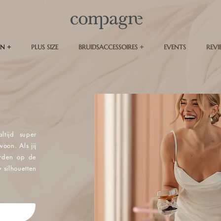
N +
PLUS SIZE
BRUIDSACCESSOIRES +
EVENTS
REVI
ltijd super
woon. Als jij
orden op de
 silhouetten