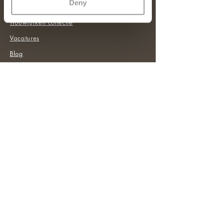
Deny
Werkwijze
Trouwjurken collectie
Vacatures
Blog
Evenementen
Maak een afspraak
SUPPORT
Contact ons
Veelgestelde vragen
Privacy Policy
OPENINGSTIJDEN
Ma - Za: