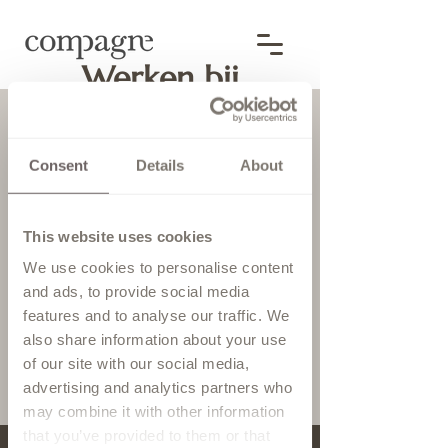
Werken bij
Compagne
Bruidsmode
Consent
Details
About
This website uses cookies
Helaas staat erop dit
moment
geen vacature open
We use cookies to personalise content
and ads, to provide social media
bij ons.
features and to analyse our traffic. We
also share information about your use
Een open sollicitatie is altijd
of our site with our social media,
welkom
advertising and analytics partners who
may combine it with other information
that you’ve provided to them or that