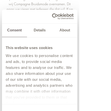
wij Compagne Bruidsmode overnamen. Dit
gaan we vieren met iedereen die dat wil. Kom
bruidsjurken passen voor de lol 🥳
Tijd en locatie
Consent
Details
About
07 mei 2022, 10:00
Hardenberg, Voorstraat 45, 7772 AH
This website uses cookies
Hardenberg, Netherlands
We use cookies to personalise content
and ads, to provide social media
features and to analyse our traffic. We
also share information about your use
Deel dit evenement
of our site with our social media,
advertising and analytics partners who
may combine it with other information
that you’ve provided to them or that
they’ve collected from your use of their
services.
Consent