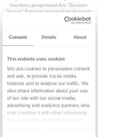
trouwbeurs georganiseerd door "Duurzaam
Trouwen". Kom naar onze stand met de mooiste
trouwjurken. Tot dan.
BESTEL JE TICKETS VIA DE LINK ONDERAAN
DE PAGINA!
Consent
Details
About
Tickets zijn niet te koop
This website uses cookies
Andere evenementen bekijken
We use cookies to personalise content
and ads, to provide social media
features and to analyse our traffic. We
Tijd en locatie
also share information about your use
of our site with our social media,
09 nov 2024, 14:00 – 21:00
advertising and analytics partners who
Deventer, Grote Kerkhof 38, 7411 KV
Deventer, Nederland
may combine it with other information
that you’ve provided to them or that
they’ve collected from your use of their
Over het evenement
services.
Consent