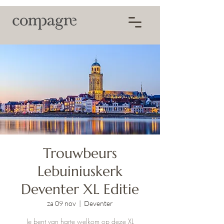
Trouwbeurs
Lebuiniuskerk
Deventer XL Editie
za 09 nov
  |  
Deventer
Je bent van harte welkom op deze XL