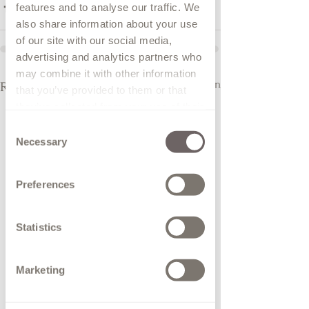
features and to analyse our traffic. We
also share information about your use
of our site with our social media,
advertising and analytics partners who
may combine it with other information
Alles weergeven
Recente blogposts
that you’ve provided to them or that
they’ve collected from your use of their
services.
Consent
Necessary
Selection
Preferences
Statistics
Marketing