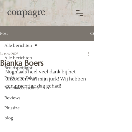
Post
Alle berichten
14 nov 2025
Alle berichten
Bianka Boers
Bruidspotlight
Nogmaals heel veel dank bij het 
Praktische Zaken
uitzoeken van mijn jurk! Wij hebben 
een prachtige dag gehad!   
Bruidsaccessoires
Reviews
Plussize
blog