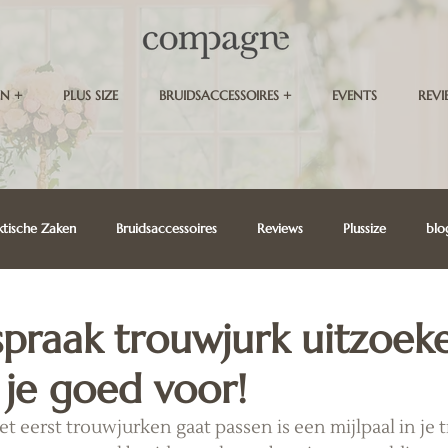
N +
PLUS SIZE
BRUIDSACCESSOIRES +
EVENTS
REVI
ktische Zaken
Bruidsaccessoires
Reviews
Plussize
blo
fspraak trouwjurk uitzoek
 je goed voor!
et eerst trouwjurken gaat passen is een mijlpaal in je