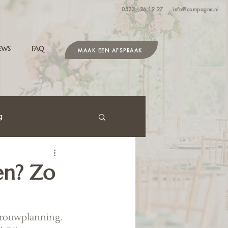
0523 - 26 12 27
info@compagne.nl
EWS
FAQ
MAAK EEN AFSPRAAK
g
en? Zo
 trouwplanning. 