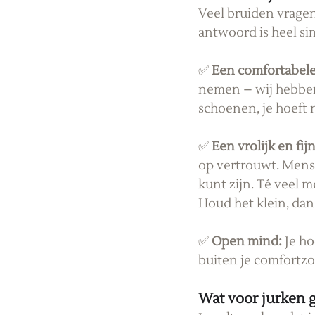
Veel bruiden vragen 
antwoord is heel si
✅ 
Een comfortabele,
nemen – wij hebben 
schoenen, je hoeft n
✅ 
Een vrolijk en fij
op vertrouwt. Mensen
kunt zijn. Té veel m
Houd het klein, dan b
✅ 
Open mind: 
Je ho
buiten je comfortzon
Wat voor jurken g