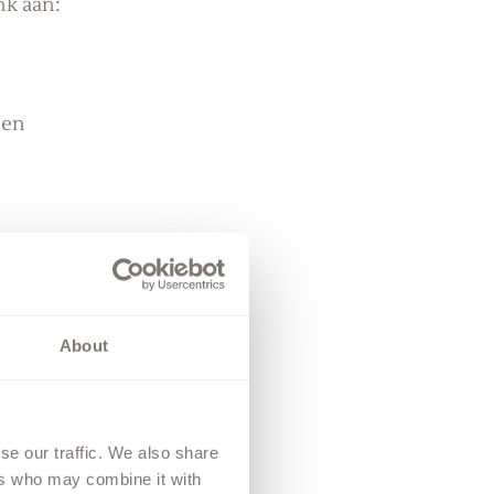
nk aan:
een 
ar te hebben. 
About
, vieren we 
se our traffic. We also share
ers who may combine it with