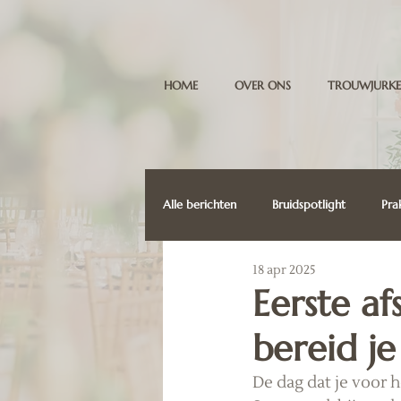
HOME
OVER ONS
TROUWJURKE
Alle berichten
Bruidspotlight
Pra
18 apr 2025
Eerste a
bereid je
De dag dat je voor h