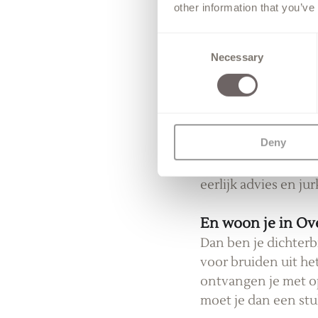
other information that you’ve
“Wat als ik me onge
Consent
Dan zorgen wij dat d
Necessary
Selection
stellen. Jij hoeft j
Onze visie: het dr
Bij Compagne Bruid
Deny
kunnen kiezen. Daa
een omgeving waarin
eerlijk advies en jur
En woon je in Ove
Dan ben je dichterb
voor bruiden uit he
ontvangen je met op
moet je dan een stu