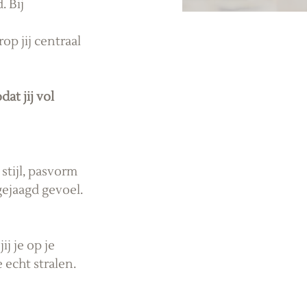
 Bij 
p jij centraal 
at jij vol 
stijl, pasvorm 
ejaagd gevoel. 
j je op je 
 echt stralen.