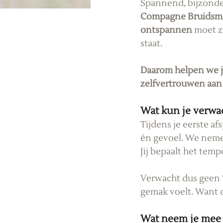
Spannend, bijzonder
Compagne Bruidsm
ontspannen
 moet z
staat.
Daarom helpen we je 
zelfvertrouwen aan 
Wat kun je verwac
Tijdens je eerste af
én gevoel. We nemen
Jij bepaalt het temp
Verwacht dus geen “q
gemak voelt. Want dá
Wat neem je mee (