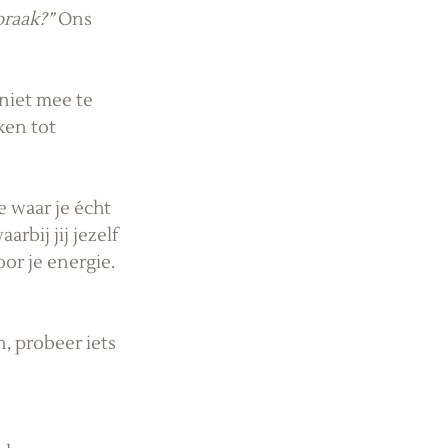
praak?”
 Ons 
niet mee te 
ken tot 
waar je écht 
rbij jij jezelf 
or je energie. 
n, probeer iets 