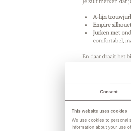
Je zult merken dat j
A-lijn trouwju
Empire silhoue
Jurken met on
comfortabel, m
En daar draait het b
Veelgestelde vra
“Wat als ik geen ide
Dat is juist helema
Consent
Wij helpen je ontdek
This website uses cookies
“Wat als ik meteen 
Dan is dat prachtig.
We use cookies to personalis
information about your use of
dat moment samen.