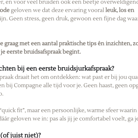
, en voor veel bruiden ook een beetje overweldigend.
ode
 geloven we dat deze ervaring vooral 
leuk, los en 
ijn. Geen stress, geen druk, gewoon een fijne dag waaro
graag met een aantal praktische tips én inzichten, zod
je eerste bruidsafspraak begint.
hten bij een eerste bruidsjurkafspraak?
spraak draait het om ontdekken: wat past er bij jou qua 
 bij Compagne alle tijd voor je. Geen haast, geen opg
o.
uick fit”, maar een persoonlijke, warme sfeer waarin ji
ár geloven we in: pas als jij je comfortabel voelt, ga je
of juist niet)?