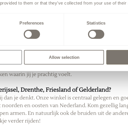
 provided to them or that they’ve collected from your use of their
makkelijk voel in de paskamer?”
at gevoel snel verdwijnt. Wij doen er alles aan om je 
Preferences
Statistics
e nergens voor te schamen of druk over te maken. Echt.
aait om jou
smode geloven we dat je 
zelfverzekerd en ontspann
Allow selection
rom nemen we de tijd, houden we het gezellig, en zo
 jij gewoon jezelf kunt zijn. Geen druk, geen moeten 
ken waarin jij je prachtig voelt.
rijssel, Drenthe, Friesland of Gelderland?
ij dan je denkt. Onze winkel is centraal gelegen en go
t noorden en oosten van Nederland. Kom gezellig langs
en armen. En natuurlijk ook de bruiden uit de andere 
kje verder rijden!