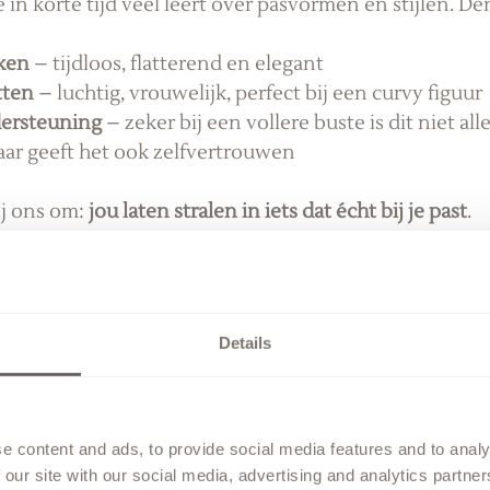
e in korte tijd veel leert over pasvormen en stijlen. De
rken
 – tijdloos, flatterend en elegant
tten
 – luchtig, vrouwelijk, perfect bij een curvy figuur
dersteuning
 – zeker bij een vollere buste is dit niet all
aar geeft het ook zelfvertrouwen
ij ons om: 
jou laten stralen in iets dat écht bij je past
.
gen aan ons team
e heb wat ik zoek?”
al oké. Je hoeft echt nog geen Pinterest-moodboard kla
Details
ken wat bij je past.
verliefd ben op een jurk?”
 Sommige bruiden voelen het direct, en als dat gebeurt
e content and ads, to provide social media features and to analy
 our site with our social media, advertising and analytics partn