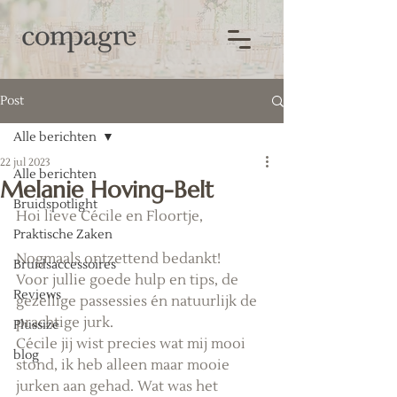
Post
Alle berichten
22 jul 2023
Alle berichten
Melanie Hoving-Belt
Bruidspotlight
Hoi lieve Cécile en Floortje,
Praktische Zaken
Nogmaals ontzettend bedankt!
Bruidsaccessoires
Voor jullie goede hulp en tips, de 
Reviews
gezellige passessies én natuurlijk de 
prachtige jurk. 
Plussize
Cécile jij wist precies wat mij mooi 
blog
stond, ik heb alleen maar mooie 
jurken aan gehad. Wat was het 