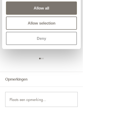
Allow all
Allow selection
Deny
Opmerkingen
Angela Meinen
Carola Jansen-de Weerd
Plaats een opmerking...