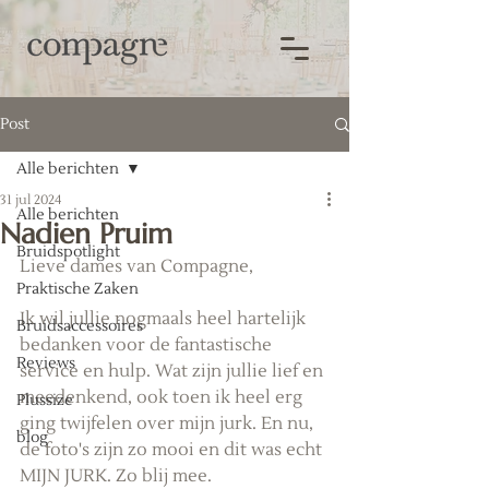
Post
Alle berichten
31 jul 2024
Alle berichten
Nadien Pruim
Bruidspotlight
Lieve dames van Compagne,
Praktische Zaken
Ik wil jullie nogmaals heel hartelijk 
Bruidsaccessoires
bedanken voor de fantastische 
Reviews
service en hulp. Wat zijn jullie lief en 
meedenkend, ook toen ik heel erg 
Plussize
ging twijfelen over mijn jurk. En nu, 
blog
de foto's zijn zo mooi en dit was echt 
MIJN JURK. Zo blij mee. 