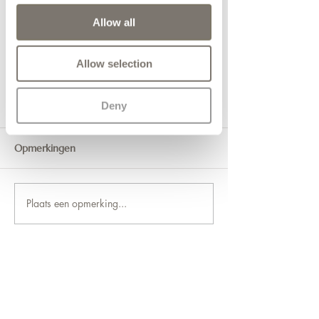
Allow all
Allow selection
Deny
Opmerkingen
Angela Meinen
Carola Jansen-de Weerd
Plaats een opmerking...