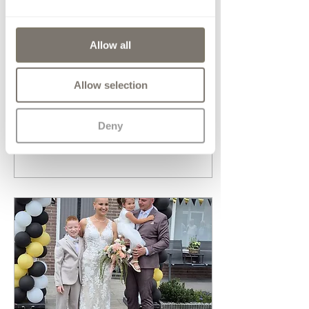
Carola Jansen-de Weerd
Dag lieve dames van
Compagne, 12-6-2026
Allow all
hebben wij onze mooiste
dag beleefd! De trouwjurk
was schitterend en zat
Allow selection
perfect dankzij jullie
vakkundige werk. Heel erg
bedankt. Liefs Carola de
Deny
Weerd-Jansen
1
0