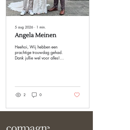
5 aug 2026
∙
1
min.
Angela Meinen
Heehoi, Wij hebben een
prachtige trouwdag gehad.
Dank jullie wel voor alles!
Groetjes Michael & Angela
Meinen.
2
0
Meer laden