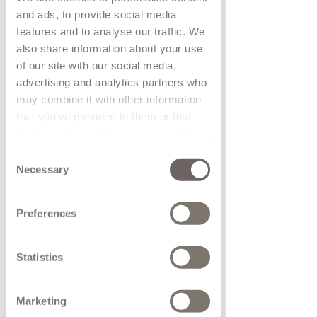
Melissa
and ads, to provide social media
features and to analyse our traffic. We
also share information about your use
of our site with our social media,
0
0
advertising and analytics partners who
may combine it with other information
that you’ve provided to them or that
they’ve collected from your use of their
services.
Consent
Necessary
Selection
Preferences
Statistics
Marketing
5 aug 2026
∙
1
min.