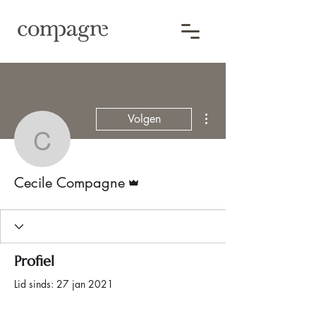
Meer acties
Volgen
Cecile Compagne
Beheerder
Cecile Compagne
Profiel
Lid sinds: 27 jan 2021